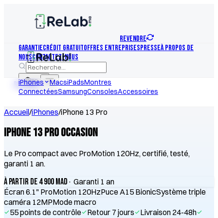
REVENDRE
Garantie
Crédit Gratuit
Offres Entreprises
Presse
À Propos de
nous
Contactez-nous
iPhones
FR
Macs
iPads
Montres
REVENDRE
Connectées
Samsung
Consoles
Accessoires
Accueil
/
iPhones
/
iPhone 13 Pro
iPhone 13 Pro Occasion
Le Pro compact avec ProMotion 120Hz, certifié, testé,
garanti 1 an.
à partir de 4 900 MAD
· Garanti 1 an
Écran 6.1" ProMotion 120Hz
Puce A15 Bionic
Système triple
caméra 12MP
Mode macro
55 points de contrôle
Retour 7 jours
Livraison 24-48h