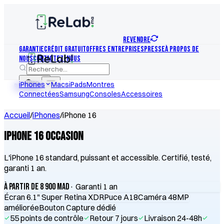
REVENDRE
Garantie
Crédit Gratuit
Offres Entreprises
Presse
À Propos de
nous
Contactez-nous
iPhones
FR
Macs
iPads
Montres
REVENDRE
Connectées
Samsung
Consoles
Accessoires
Accueil
/
iPhones
/
iPhone 16
iPhone 16 Occasion
L'iPhone 16 standard, puissant et accessible. Certifié, testé,
garanti 1 an.
à partir de 8 900 MAD
· Garanti 1 an
Écran 6.1" Super Retina XDR
Puce A18
Caméra 48MP
améliorée
Bouton Capture dédié
55 points de contrôle
Retour 7 jours
Livraison 24-48h