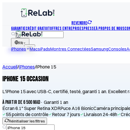
REVENDRE
Garantie
Crédit Gratuit
Offres Entreprises
Presse
À Propos de nous
Co
FR
iPhones
Macs
iPads
Montres Connectées
Samsung
Consoles
A
REVENDRE
Accueil
/
iPhones
/
iPhone 15
iPhone 15 Occasion
L'iPhone 15 avec USB-C, certifié, testé, garanti 1 an. Excellent r
à partir de 6 500 MAD
· Garanti 1 an
Écran 6.1" Super Retina XDR
Puce A16 Bionic
Caméra principal
55 points de contrôle
Retour 7 jours
Livraison 24-48h
Créd
Réinitialiser les filtres