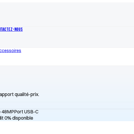
ntactez-nous
ccessoires
apport qualité-prix.
e 48MP
Port USB-C
it 0% disponible