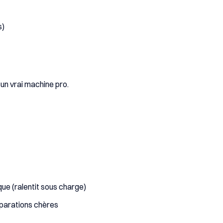
s)
 un vrai machine pro.
e (ralentit sous charge)
éparations chères