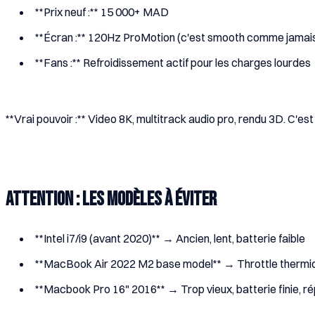
**Prix neuf :** 15 000+ MAD
**Écran :** 120Hz ProMotion (c'est smooth comme jamai
**Fans :** Refroidissement actif pour les charges lourdes
**Vrai pouvoir :** Video 8K, multitrack audio pro, rendu 3D. C'est
Attention : Les modèles à ÉVITER
**Intel i7/i9 (avant 2020)** → Ancien, lent, batterie faible
**MacBook Air 2022 M2 base model** → Throttle thermiqu
**Macbook Pro 16" 2016** → Trop vieux, batterie finie, r