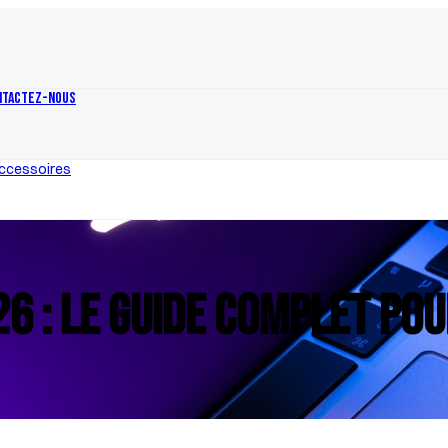
ntactez-nous
ccessoires
6 : Le guide complet pou