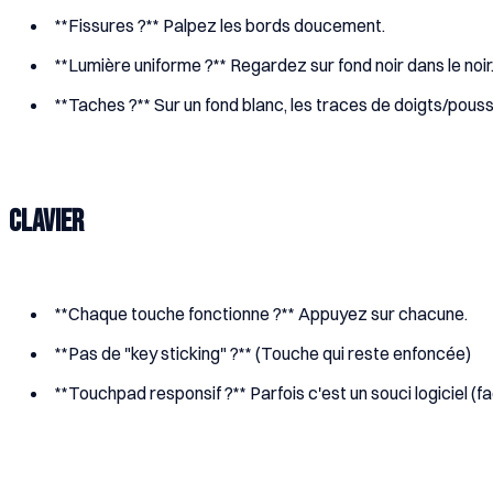
**Fissures ?** Palpez les bords doucement.
**Lumière uniforme ?** Regardez sur fond noir dans le noir
**Taches ?** Sur un fond blanc, les traces de doigts/pou
Clavier
**Chaque touche fonctionne ?** Appuyez sur chacune.
**Pas de "key sticking" ?** (Touche qui reste enfoncée)
**Touchpad responsif ?** Parfois c'est un souci logiciel (fac